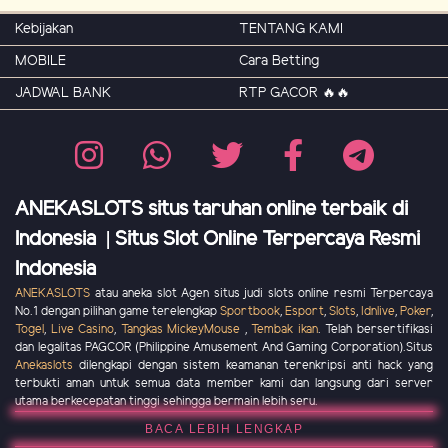
Kebijakan
TENTANG KAMI
MOBILE
Cara Betting
JADWAL BANK
RTP GACOR 🔥🔥
ANEKASLOTS situs taruhan online terbaik di
Indonesia | Situs Slot Online Terpercaya Resmi
Indonesia
ANEKASLOTS
atau aneka slot Agen situs judi slots online resmi Terpercaya
No.1 dengan pilihan game terelengkap
Sportbook
,
Esport
,
Slots
,
Idnlive
,
Poker
,
Togel
,
Live Casino
,
Tangkas MickeyMouse
,
Tembak ikan
. Telah bersertifikasi
dan legalitas PAGCOR (Philippine Amusement And Gaming Corporation).Situs
Anekaslots
dilengkapi dengan sistem keamanan terenkripsi anti hack yang
terbukti aman untuk semua data member kami dan langsung dari server
utama berkecepatan tinggi sehingga bermain lebih seru.
BACA LEBIH LENGKAP